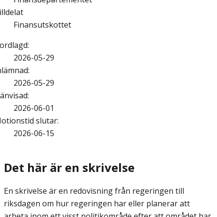
illdelat
Finansutskottet
ordlagd
:
2026-05-29
nlämnad
:
2026-05-29
änvisad
:
2026-06-01
otionstid slutar
:
2026-06-15
Det här är en skrivelse
En skrivelse är en redovisning från regeringen till
riksdagen om hur regeringen har eller planerar att
arbeta inom ett visst politikområde efter att området har