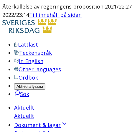
Återkallelse av regeringens proposition 2021/22:272
2022/23:14
Till innehåll på sidan
Lättläst
Teckenspråk
In English
Other languages
Ordbok
Aktivera lyssna
Sök
Aktuellt
Aktuellt
Dokument & lagar