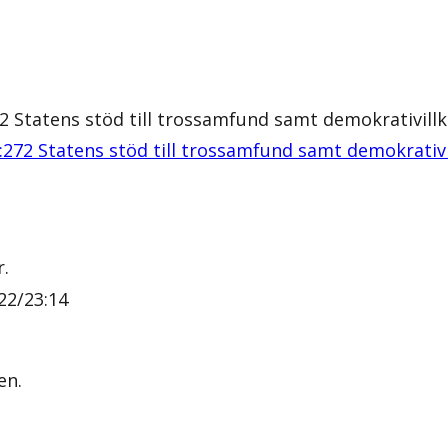
 Statens stöd till trossamfund samt demokrativillkor
272 Statens stöd till trossamfund samt demokrativill
r.
22/23:14
en.