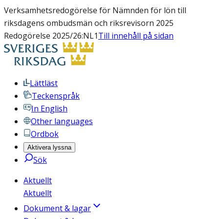
Verksamhetsredogörelse för Nämnden för lön till
riksdagens ombudsmän och riksrevisorn 2025
Redogörelse 2025/26:NL1
Till innehåll på sidan
Lättläst
Teckenspråk
In English
Other languages
Ordbok
Aktivera lyssna
Sök
Aktuellt
Aktuellt
Dokument & lagar