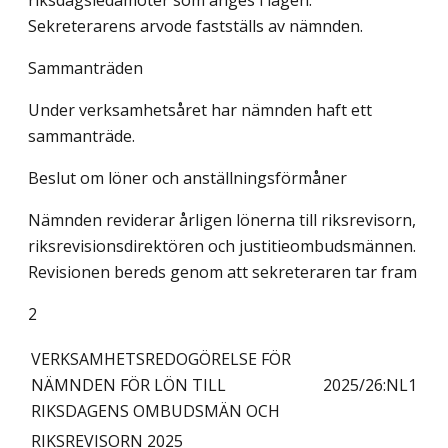
riksdagsledamöter som anges i lagen.
Sekreterarens arvode fastställs av nämnden.
Sammanträden
Under verksamhetsåret har nämnden haft ett
sammanträde.
Beslut om löner och anställningsförmåner
Nämnden reviderar årligen lönerna till riksrevisorn,
riksrevisionsdirektören och justitieombudsmännen.
Revisionen bereds genom att sekreteraren tar fram
2
VERKSAMHETSREDOGÖRELSE FÖR
NÄMNDEN FÖR LÖN TILL
2025/26:NL1
RIKSDAGENS OMBUDSMÄN OCH
RIKSREVISORN 2025