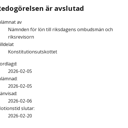
Redogörelsen är avslutad
nlämnat av
Nämnden för lön till riksdagens ombudsmän och
riksrevisorn
illdelat
Konstitutionsutskottet
ordlagd
:
2026-02-05
nlämnad
:
2026-02-05
änvisad
:
2026-02-06
otionstid slutar
:
2026-02-20