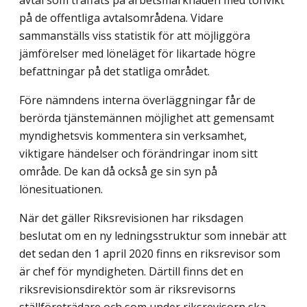
avtal som träffats på arbetsmarknaden med tonvikt
på de offentliga avtalsområdena. Vidare
sammanställs viss statistik för att möjliggöra
jämförelser med löneläget för likartade högre
befattningar på det statliga området.
Före nämndens interna överläggningar får de
berörda tjänstemännen möjlighet att gemensamt
myndighetsvis kommentera sin verksamhet,
viktigare händelser och förändringar inom sitt
område. De kan då också ge sin syn på
lönesituationen.
När det gäller Riksrevisionen har riksdagen
beslutat om en ny ledningsstruktur som innebär att
det sedan den 1 april 2020 finns en riksrevisor som
är chef för myndigheten. Därtill finns det en
riksrevisionsdirektör som är riksrevisorns