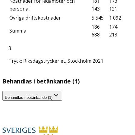
Kostnader för ledamöter och
181
173
personal
143
121
Övriga driftskostnader
5 545
1 092
186
174
Summa
688
213
3
Tryck: Riksdagstryckeriet, Stockholm 2021
Behandlas i betänkande (1)
Behandlas i betänkande (1)