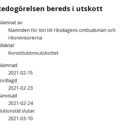
Redogörelsen bereds i utskott
nlämnat av
Nämnden för lön till riksdagens ombudsmän och
riksrevisorerna
illdelat
Konstitutionsutskottet
nlämnad
:
2021-02-15
ordlagd
:
2021-02-23
änvisad
:
2021-02-24
otionstid slutar
:
2021-03-10