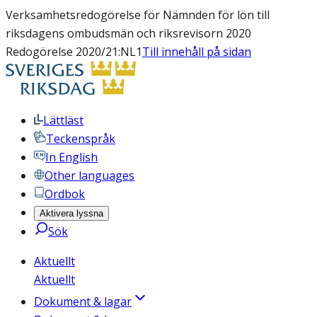
Verksamhetsredogörelse för Nämnden för lön till
riksdagens ombudsmän och riksrevisorn 2020
Redogörelse 2020/21:NL1
Till innehåll på sidan
Lättläst
Teckenspråk
In English
Other languages
Ordbok
Aktivera lyssna
Sök
Aktuellt
Aktuellt
Dokument & lagar