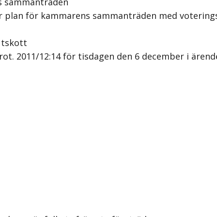
ns sammanträden
är plan för kammarens sammanträden med voteringst
tskott
rot. 2011/12:14 för tisdagen den 6 december i ärend