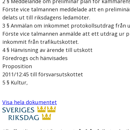
2 § Meddelande om preliminär plan för kammare
Förste vice talmannen meddelade att en prelimin
delats ut till riksdagens ledamöter.
3 § Anmälan om inkommet protokollsutdrag från u
Förste vice talmannen anmälde att ett utdrag ur p
inkommit från trafikutskottet.
4 § Hänvisning av ärende till utskott
Föredrogs och hänvisades
Proposition
2011/12:45 till försvarsutskottet
5 § Kultur,
Visa hela dokumentet