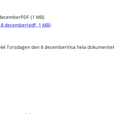
 december
PDF
(
1
MB
)
n 8 december
(
pdf
,
1
MB
)
2:44 Torsdagen den 8 december
Visa hela dokumente