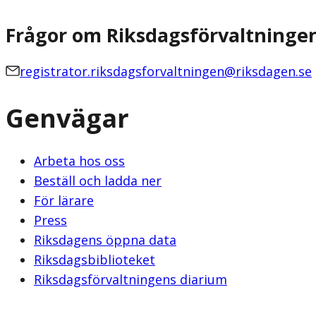
Frågor om Riksdagsförvaltninge
registrator.riksdagsforvaltningen@riksdagen.se
Genvägar
Arbeta hos oss
Beställ och ladda ner
För lärare
Press
Riksdagens öppna data
Riksdagsbiblioteket
Riksdagsförvaltningens diarium