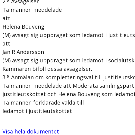
2 § Avsägelser
Talmannen meddelade
att
Helena Bouveng
(M) avsagt sig uppdraget som ledamot i justitieut
att
Jan R Andersson
(M) avsagt sig uppdraget som ledamot i socialutsk
Kammaren biföll dessa avsägelser.
3 § Anmälan om kompletteringsval till justitieutsk
Talmannen meddelade att Moderata samlingsparti
justitieutskottet och Helena Bouveng som ledamot 
Talmannen förklarade valda till
ledamot i justitieutskottet
Visa hela dokumentet