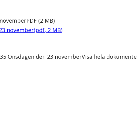
3 november
PDF
(
2
MB
)
 23 november
(
pdf
,
2
MB
)
12:35 Onsdagen den 23 november
Visa hela dokumente