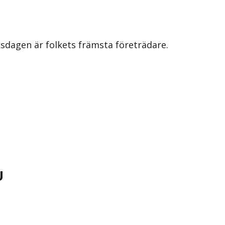
iksdagen är folkets främsta företrädare.
U