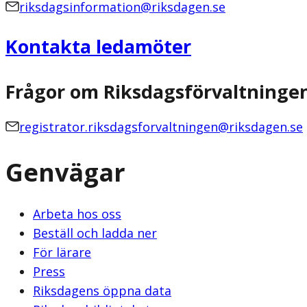
riksdagsinformation@riksdagen.se
Kontakta ledamöter
Frågor om Riksdagsförvaltninge
registrator.riksdagsforvaltningen@riksdagen.se
Genvägar
Arbeta hos oss
Beställ och ladda ner
För lärare
Press
Riksdagens öppna data