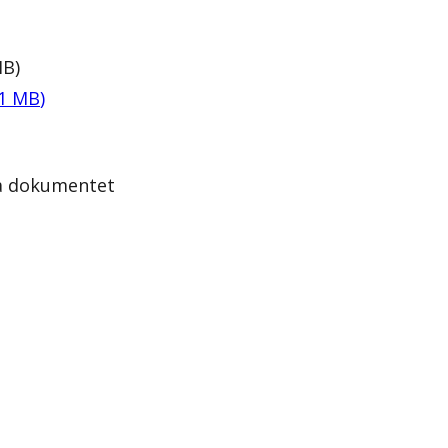
MB
)
1
MB
)
la dokumentet