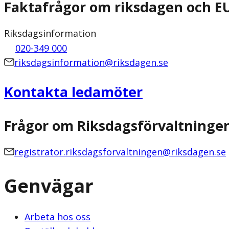
Faktafrågor om riksdagen och E
Riksdagsinformation
020-349 000
riksdagsinformation@riksdagen.se
Kontakta ledamöter
Frågor om Riksdagsförvaltninge
registrator.riksdagsforvaltningen@riksdagen.se
Genvägar
Arbeta hos oss