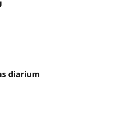
U
ns diarium