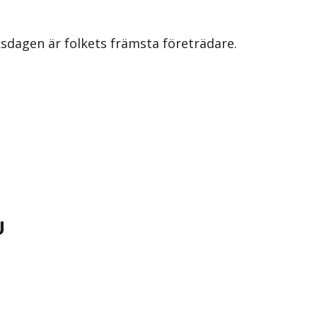
iksdagen är folkets främsta företrädare.
U