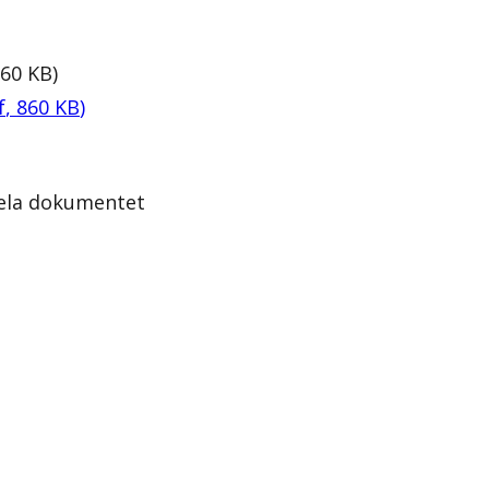
60
KB
)
f
,
860
KB
)
hela dokumentet