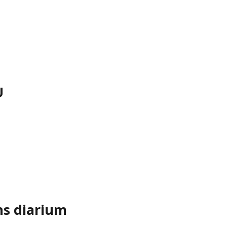
U
ns diarium