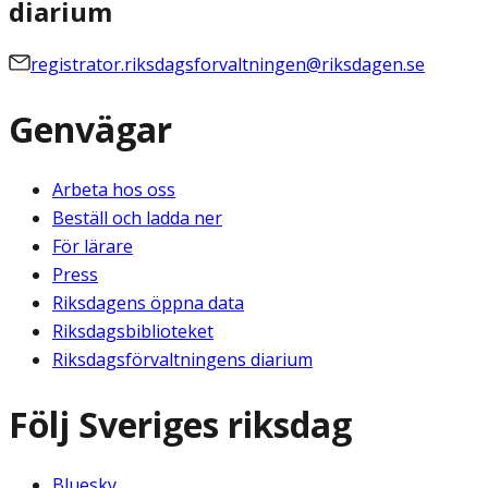
diarium
registrator.riksdagsforvaltningen@riksdagen.se
Genvägar
Arbeta hos oss
Beställ och ladda ner
För lärare
Press
Riksdagens öppna data
Riksdagsbiblioteket
Riksdagsförvaltningens diarium
Följ Sveriges riksdag
Bluesky