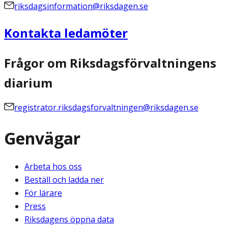
riksdagsinformation@riksdagen.se
Kontakta ledamöter
Frågor om Riksdagsförvaltningens
diarium
registrator.riksdagsforvaltningen@riksdagen.se
Genvägar
Arbeta hos oss
Beställ och ladda ner
För lärare
Press
Riksdagens öppna data