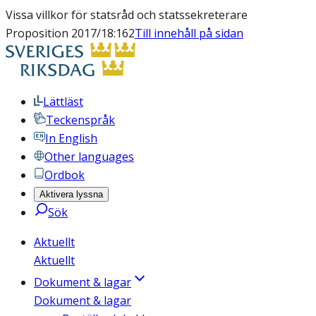
Vissa villkor för statsråd och statssekreterare
Proposition 2017/18:162
Till innehåll på sidan
Lättläst
Teckenspråk
In English
Other languages
Ordbok
Aktivera lyssna
Sök
Aktuellt
Aktuellt
Dokument & lagar
Dokument & lagar