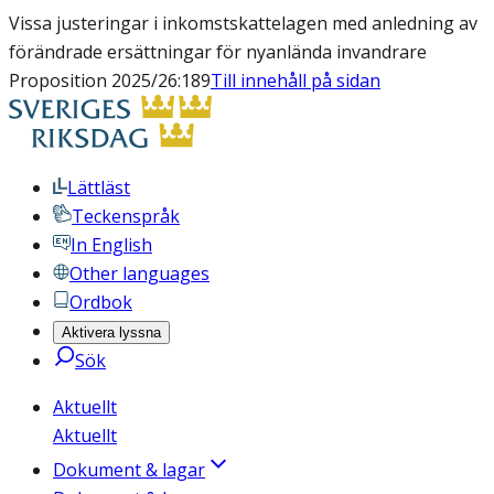
Vissa justeringar i inkomstskattelagen med anledning av
förändrade ersättningar för nyanlända invandrare
Proposition 2025/26:189
Till innehåll på sidan
Lättläst
Teckenspråk
In English
Other languages
Ordbok
Aktivera lyssna
Sök
Aktuellt
Aktuellt
Dokument & lagar