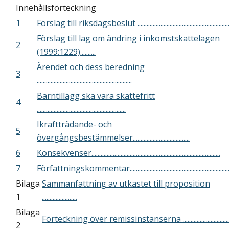
Innehållsförteckning
1
Förslag till riksdagsbeslut .............................................................
Förslag till lag om ändring i inkomstskattelagen
2
(1999:1229)..........
Ärendet och dess beredning
3
..............................................................
Barntillägg ska vara skattefritt
4
..........................................................
Ikraftträdande- och
5
övergångsbestämmelser.....................................
6
Konsekvenser....................................................................................
7
Författningskommentar.................................................................
Bilaga
Sammanfattning av utkastet till proposition
1
.......................
Bilaga
Förteckning över remissinstanserna ................................
2