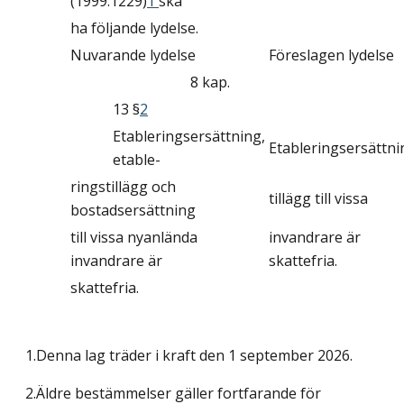
(1999:1229)
1
ska
ha följande lydelse.
Nuvarande lydelse
Föreslagen lydelse
8 kap.
13 §
2
Etableringsersättning,
Etableringsersättni
etable-
ringstillägg och
tillägg till vissa
bostadsersättning
till vissa nyanlända
invandrare är
invandrare är
skattefria.
skattefria.
1.Denna lag träder i kraft den 1 september 2026.
2.Äldre bestämmelser gäller fortfarande för