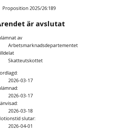
Proposition
2025/26:189
Ärendet är avslutat
nlämnat av
Arbetsmarknadsdepartementet
illdelat
Skatteutskottet
ordlagd
:
2026-03-17
nlämnad
:
2026-03-17
änvisad
:
2026-03-18
otionstid slutar
:
2026-04-01