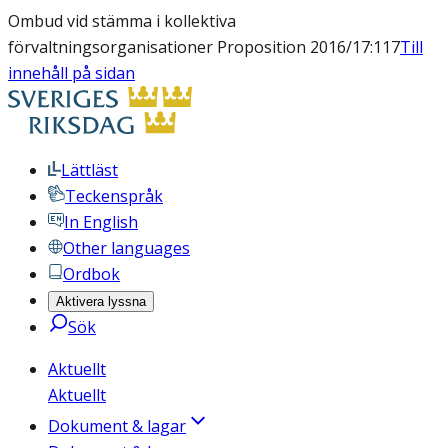
Ombud vid stämma i kollektiva
förvaltningsorganisationer Proposition 2016/17:117
Till
innehåll på sidan
Lättläst
Teckenspråk
In English
Other languages
Ordbok
Aktivera lyssna
Sök
Aktuellt
Aktuellt
Dokument & lagar