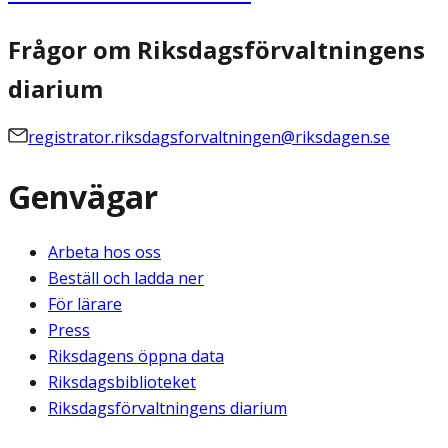
Frågor om Riksdagsförvaltningens
diarium
registrator.riksdagsforvaltningen@riksdagen.se
Genvägar
Arbeta hos oss
Beställ och ladda ner
För lärare
Press
Riksdagens öppna data
Riksdagsbiblioteket
Riksdagsförvaltningens diarium