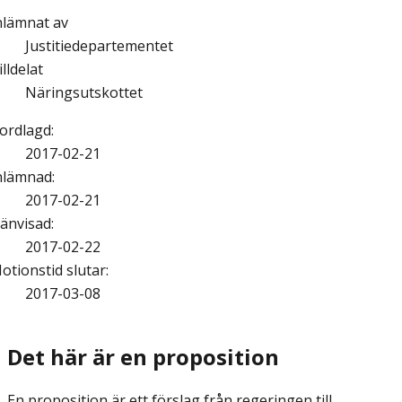
nlämnat av
Justitiedepartementet
illdelat
Näringsutskottet
ordlagd
:
2017-02-21
nlämnad
:
2017-02-21
änvisad
:
2017-02-22
otionstid slutar
:
2017-03-08
Det här är en proposition
En proposition är ett förslag från regeringen till