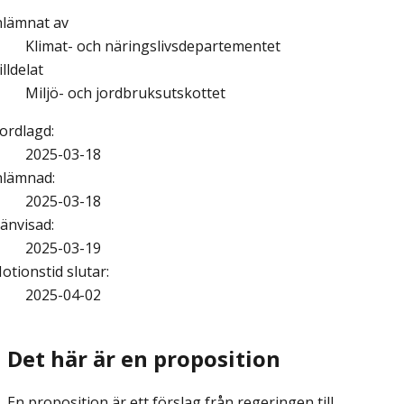
nlämnat av
Klimat- och näringslivsdepartementet
illdelat
Miljö- och jordbruksutskottet
ordlagd
:
2025-03-18
nlämnad
:
2025-03-18
änvisad
:
2025-03-19
otionstid slutar
:
2025-04-02
Det här är en proposition
En proposition är ett förslag från regeringen till