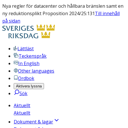
Nya regler för datacenter och hållbara bränslen samt en
ny reduktionsplikt Proposition 2024/25:131
Till innehåll
på sidan
Lättläst
Teckenspråk
In English
Other languages
Ordbok
Aktivera lyssna
Sök
Aktuellt
Aktuellt
Dokument & lagar