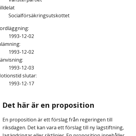
illdelat
Socialförsäkringsutskottet
ordläggning
:
1993-12-02
nlämning
:
1993-12-02
änvisning
:
1993-12-03
otionstid slutar
:
1993-12-17
Det här är en proposition
En proposition är ett förslag från regeringen till
riksdagen. Det kan vara ett förslag till ny lagstiftning,
lagändringar eller riktlinjer. En proposition innehåller