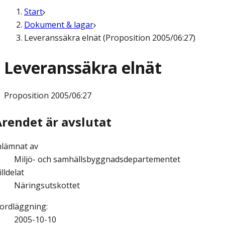
Start
Dokument & lagar
Leveranssäkra elnät (Proposition 2005/06:27)
Leveranssäkra elnät
Proposition
2005/06:27
Ärendet är avslutat
nlämnat av
Miljö- och samhällsbyggnadsdepartementet
illdelat
Näringsutskottet
ordläggning
:
2005-10-10