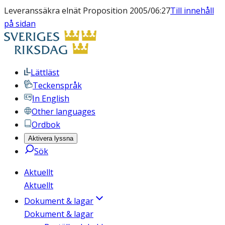
Leveranssäkra elnät Proposition 2005/06:27
Till innehåll
på sidan
Lättläst
Teckenspråk
In English
Other languages
Ordbok
Aktivera lyssna
Sök
Aktuellt
Aktuellt
Dokument & lagar
Dokument & lagar