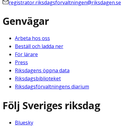
registrator.riksdagsforvaltningen@riksdagen.se
Genvägar
Arbeta hos oss
Beställ och ladda ner
För lärare
Press
Riksdagens öppna data
Riksdagsbiblioteket
Riksdagsförvaltningens diarium
Följ Sveriges riksdag
Bluesky