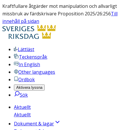
Kraftfullare åtgärder mot manipulation och allvarligt
missbruk av färdskrivare Proposition 2025/26:256
Till
innehåll på sidan
Lättläst
Teckenspråk
In English
Other languages
Ordbok
Aktivera lyssna
Sök
Aktuellt
Aktuellt
Dokument & lagar