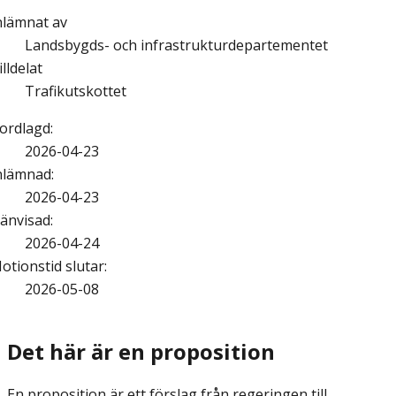
nlämnat av
Landsbygds- och infrastrukturdepartementet
illdelat
Trafikutskottet
ordlagd
:
2026-04-23
nlämnad
:
2026-04-23
änvisad
:
2026-04-24
otionstid slutar
:
2026-05-08
Det här är en proposition
En proposition är ett förslag från regeringen till