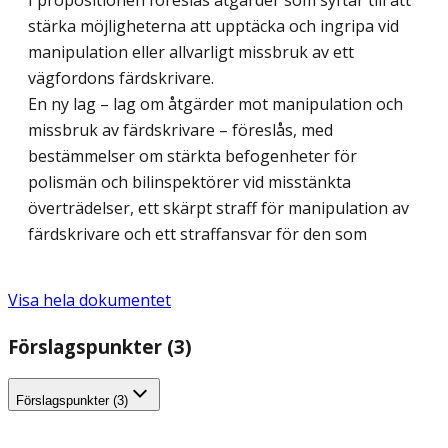
I propositionen föreslås åtgärder som syftar till att
stärka möjligheterna att upptäcka och ingripa vid
manipulation eller allvarligt missbruk av ett
vägfordons färdskrivare.
En ny lag – lag om åtgärder mot manipulation och
missbruk av färdskrivare – föreslås, med
bestämmelser om stärkta befogenheter för
polismän och bilinspektörer vid misstänkta
överträdelser, ett skärpt straff för manipulation av
färdskrivare och ett straffansvar för den som
Visa hela dokumentet
Förslagspunkter (3)
Förslagspunkter (3)