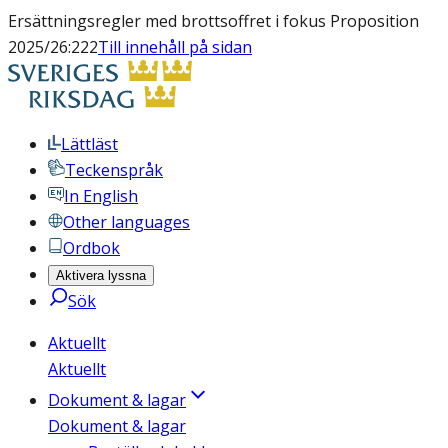
Ersättningsregler med brottsoffret i fokus Proposition
2025/26:222
Till innehåll på sidan
Lättläst
Teckenspråk
In English
Other languages
Ordbok
Aktivera lyssna
Sök
Aktuellt
Aktuellt
Dokument & lagar
Dokument & lagar