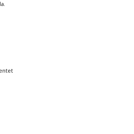
a.
entet