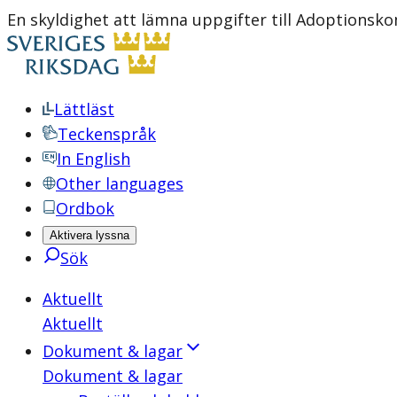
En skyldighet att lämna uppgifter till Adoptionsk
Lättläst
Teckenspråk
In English
Other languages
Ordbok
Aktivera lyssna
Sök
Aktuellt
Aktuellt
Dokument & lagar
Dokument & lagar