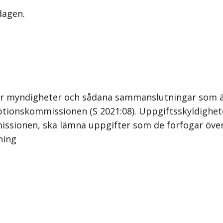
dagen.
 för myndigheter och sådana sammanslutningar som ä
optionskommissionen (S 2021:08). Uppgiftsskyldighe
sionen, ska lämna uppgifter som de förfogar över
ning