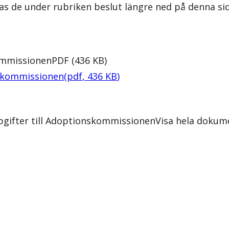
as de under rubriken beslut längre ned på denna sid
kommissionen
PDF
(
436
KB
)
nskommissionen
(
pdf
,
436
KB
)
pgifter till Adoptionskommissionen
Visa hela dokum