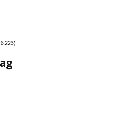
6:223)
lag