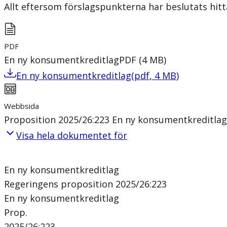
Allt eftersom förslagspunkterna har beslutats hitt
PDF
En ny konsumentkreditlag
PDF
(
4
MB
)
En ny konsumentkreditlag
(
pdf
,
4
MB
)
Webbsida
Proposition 2025/26:223 En ny konsumentkreditlag
Visa hela dokumentet för
En ny konsumentkreditlag
Regeringens proposition 2025/26:223
En ny konsumentkreditlag
Prop.
2025/26:223