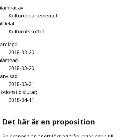
nlämnat av
Kulturdepartementet
illdelat
Kulturutskottet
ordlagd
:
2018-03-20
nlämnad
:
2018-03-20
änvisad
:
2018-03-21
otionstid slutar
:
2018-04-11
Det här är en proposition
En proposition är ett förslag från regeringen till