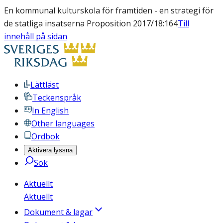
En kommunal kulturskola för framtiden - en strategi för
de statliga insatserna Proposition 2017/18:164
Till
innehåll på sidan
Lättläst
Teckenspråk
In English
Other languages
Ordbok
Aktivera lyssna
Sök
Aktuellt
Aktuellt
Dokument & lagar