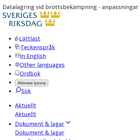
Datalagring vid brottsbekämpning - anpassningar t
Lättläst
Teckenspråk
In English
Other languages
Ordbok
Aktivera lyssna
Sök
Aktuellt
Aktuellt
Dokument & lagar
Dokument & lagar