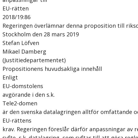
EU-rätten
2018/19:86
Regeringen överlämnar denna proposition till riks
Stockholm den 28 mars 2019
Stefan Löfven
Mikael Damberg
(Justitiedepartementet)
Propositionens huvudsakliga innehåll
Enligt
EU-domstolens
avgörande i den s.k.
Tele2-domen
är den svenska datalagringen alltför omfattande o
EU-rättens
krav. Regeringen föreslår därför anpassningar av 
syfte, s.k. datalagring, som syftar till att göra re