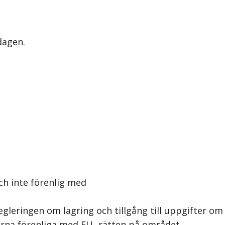
dagen.
ch inte förenlig med
regleringen om lagring och tillgång till uppgifter
glerna förenliga med EU- rätten på området.