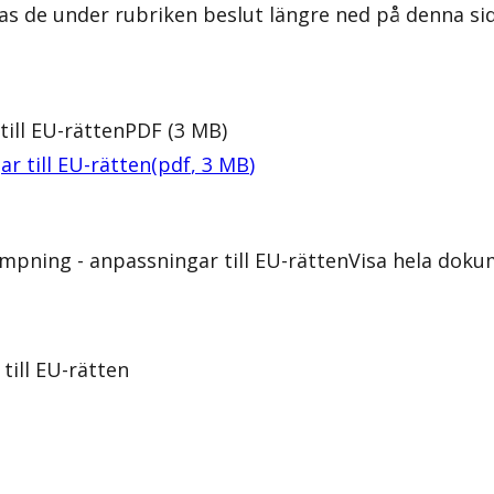
as de under rubriken beslut längre ned på denna sid
ill EU-rätten
PDF
(
3
MB
)
r till EU-rätten
(
pdf
,
3
MB
)
mpning - anpassningar till EU-rätten
Visa hela doku
till EU-rätten