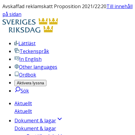
Avskaffad reklamskatt Proposition 2021/22:20
Till innehåll
på sidan
Lättläst
Teckenspråk
In English
Other languages
Ordbok
Aktivera lyssna
Sök
Aktuellt
Aktuellt
Dokument & lagar
Dokument & lagar