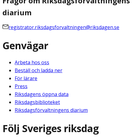
Frågor om Riksdagsförvaltningens
diarium
registrator.riksdagsforvaltningen@riksdagen.se
Genvägar
Arbeta hos oss
Beställ och ladda ner
För lärare
Press
Riksdagens öppna data
Riksdagsbiblioteket
Riksdagsförvaltningens diarium
Följ Sveriges riksdag