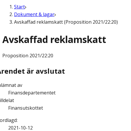
Start
Dokument & lagar
Avskaffad reklamskatt (Proposition 2021/22:20)
Avskaffad reklamskatt
Proposition
2021/22:20
Ärendet är avslutat
nlämnat av
Finansdepartementet
illdelat
Finansutskottet
ordlagd
:
2021-10-12