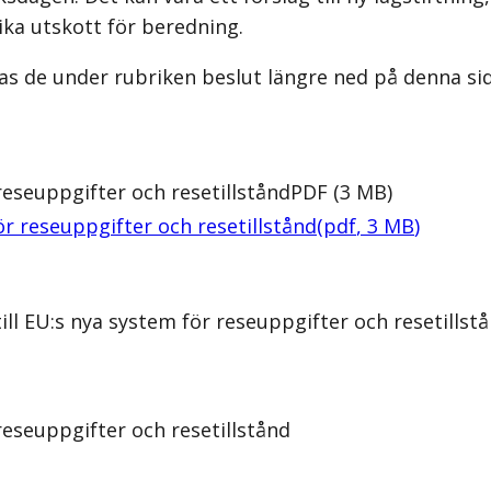
ika utskott för beredning.
as de under rubriken beslut längre ned på denna sid
reseuppgifter och resetillstånd
PDF
(
3
MB
)
ör reseuppgifter och resetillstånd
(
pdf
,
3
MB
)
ill EU:s nya system för reseuppgifter och resetillst
reseuppgifter och resetillstånd