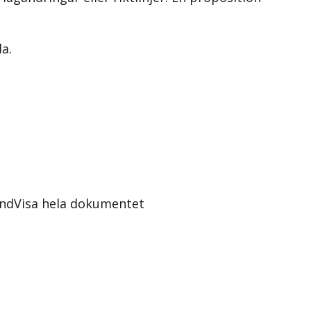
a.
ånd
Visa hela dokumentet