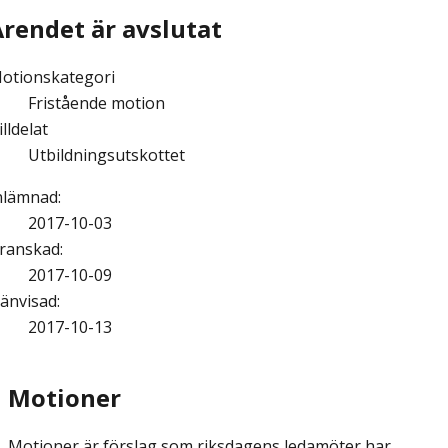
Ärendet är avslutat
otionskategori
Fristående motion
illdelat
Utbildningsutskottet
nlämnad
:
2017-10-03
ranskad
:
2017-10-09
änvisad
:
2017-10-13
Motioner
Motioner är förslag som riksdagens ledamöter har