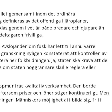
hället gemensamt inom det ordinära
efinieras av det offentliga i läroplaner,
klas genom livet är både bredare och djupare än
eltagaren frivilliga.
 Avslöjanden om fusk har lett till ännu värre
 granskning nyligen konstaterat att kontrollen av
era ner folkbildningen. Ja, staten ska kräva att de
e om staten noggrannare skulle reglera eller
 uppmuntrat kvalitativ verksamhet. Den borde
eftersom priser och löner stiger kontinuerligt. Men
ingen. Människors möjlighet att bilda sig, fritt