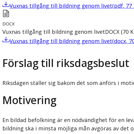
Vuxnas tillgång till bildning genom livet
(
pdf
,
77
DOCX
Vuxnas tillgång till bildning genom livet
DOCX
(
70
K
Vuxnas tillgång till bildning genom livet
(
docx
,
7
Förslag till riksdagsbeslut
Riksdagen ställer sig bakom det som anförs i moti
Motivering
En bildad befolkning är en nödvändighet för en lev
bildning ska i minsta möjliga mån avgöras av det o