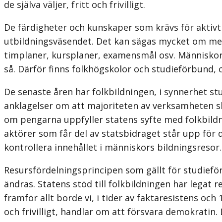
de själva väljer, fritt och frivilligt.
De färdigheter och kunskaper som krävs för aktivt
utbildningsväsendet. Det kan sägas mycket om men d
timplaner, kursplaner, examensmål osv. Människors
så. Därför finns folkhögskolor och studieförbund, off
De senaste åren har folkbildningen, i synnerhet stu
anklagelser om att majoriteten av verksamheten sku
om pengarna uppfyller statens syfte med folkbildnin
aktörer som får del av statsbidraget står upp för 
kontrollera innehållet i människors bildningsresor.
Resursfördelningsprincipen som gällt för studiefö
ändras. Statens stöd till folkbildningen har legat 
framför allt borde vi, i tider av faktaresistens oc
och frivilligt, handlar om att försvara demokratin.