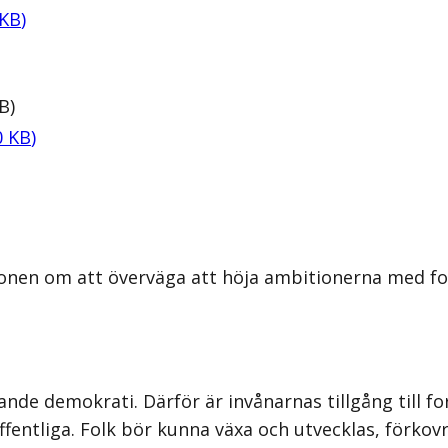
KB
)
B
)
0
KB
)
onen om att överväga att höja ambitionerna med fol
ande demokrati. Därför är invånarnas tillgång till f
ffentliga. Folk bör kunna växa och utvecklas, förko