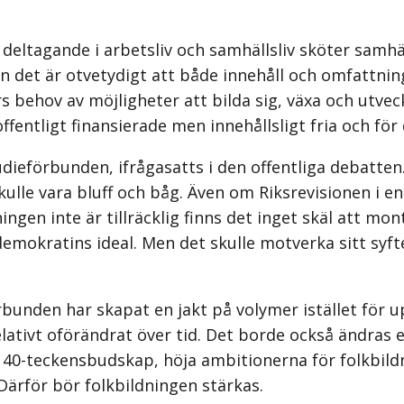
 deltagande i arbetsliv och sam­hällsliv sköter sam
et är otvetydigt att både innehåll och omfattning d
 behov av möjligheter att bilda sig, växa och utvec
entligt finansierade men inne­hållsligt fria och för d
dieförbunden, ifrågasatts i den offentliga debatten.
lle vara bluff och båg. Även om Riksrevisionen i en
gen inte är tillräcklig finns det inget skäl att mont
demokratins ideal. Men det skulle motverka sitt syft
rbunden har skapat en jakt på volymer istället för
relativt oförändrat över tid. Det borde också ändras 
h 140-teckensbudskap, höja ambitionerna för folkbildn
 Därför bör folkbildningen stärkas.