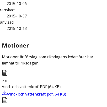
2015-10-06
ranskad
:
2015-10-07
änvisad
:
2015-10-13
Motioner
Motioner är förslag som riksdagens ledamöter har
lämnat till riksdagen.
PDF
Vind- och vattenkraft
PDF
(
64
KB
)
Vind- och vattenkraft
(
pdf
,
64
KB
)