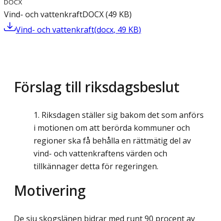
DOCX
Vind- och vattenkraft
DOCX
(
49
KB
)
Vind- och vattenkraft
(
docx
,
49
KB
)
Förslag till riksdagsbeslut
Riksdagen ställer sig bakom det som anförs
i motionen om att berörda kommuner och
regioner ska få behålla en rättmätig del av
vind- och vattenkraftens värden och
tillkännager detta för regeringen.
Motivering
De sju skogslänen bidrar med runt 90 procent av