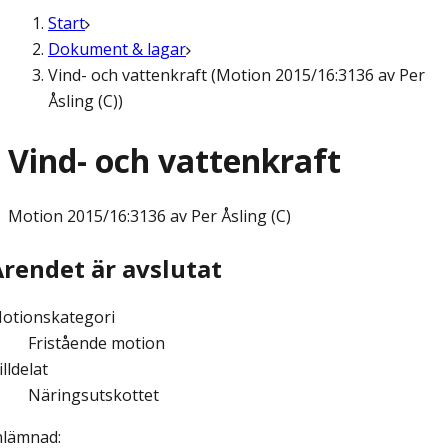
Start
Dokument & lagar
Vind- och vattenkraft (Motion 2015/16:3136 av Per
Åsling (C))
Vind- och vattenkraft
Motion
2015/16:3136 av Per Åsling (C)
Ärendet är avslutat
otionskategori
Fristående motion
illdelat
Näringsutskottet
nlämnad
: