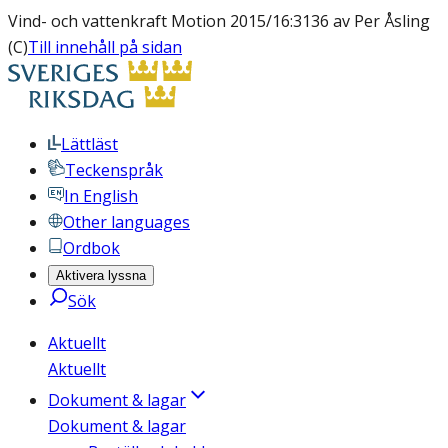
Vind- och vattenkraft Motion 2015/16:3136 av Per Åsling
(C)
Till innehåll på sidan
Lättläst
Teckenspråk
In English
Other languages
Ordbok
Aktivera lyssna
Sök
Aktuellt
Aktuellt
Dokument & lagar
Dokument & lagar