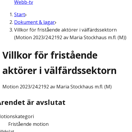
Webb-tv
Start
Dokument & lagar
Villkor för fristående aktörer i välfärdssektorn
(Motion 2023/24:2192 av Maria Stockhaus m.fl. (M))
Villkor för fristående
aktörer i välfärdssektorn
Motion
2023/24:2192 av Maria Stockhaus m.fl. (M)
Ärendet är avslutat
otionskategori
Fristående motion
illdelat