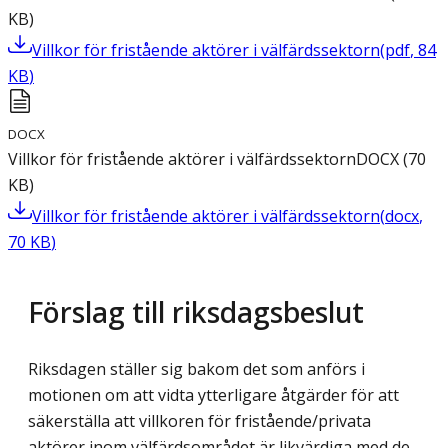
KB
)
Villkor för fristående aktörer i välfärdssektorn
(
pdf
,
84
KB
)
DOCX
Villkor för fristående aktörer i välfärdssektorn
DOCX
(
70
KB
)
Villkor för fristående aktörer i välfärdssektorn
(
docx
,
70
KB
)
Förslag till riksdagsbeslut
Riksdagen ställer sig bakom det som anförs i
motionen om att vidta ytterligare åtgärder för att
säkerställa att villkoren för fristående/privata
aktörer inom välfärdsområdet är likvärdiga med de