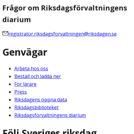
Frågor om Riksdagsförvaltningens
diarium
registrator.riksdagsforvaltningen@riksdagen.se
Genvägar
Arbeta hos oss
Beställ och ladda ner
För lärare
Press
Riksdagens öppna data
Riksdagsbiblioteket
Riksdagsförvaltningens diarium
Följ Sveriges riksdag