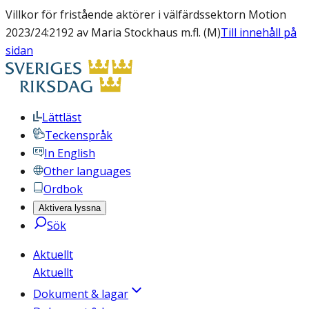
Villkor för fristående aktörer i välfärdssektorn Motion
2023/24:2192 av Maria Stockhaus m.fl. (M)
Till innehåll på
sidan
Lättläst
Teckenspråk
In English
Other languages
Ordbok
Aktivera lyssna
Sök
Aktuellt
Aktuellt
Dokument & lagar