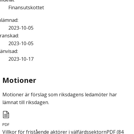
Finansutskottet
nlämnad
:
2023-10-05
ranskad
:
2023-10-05
änvisad
:
2023-10-17
Motioner
Motioner är förslag som riksdagens ledamöter har
lämnat till riksdagen.
PDF
Villkor för fristående aktörer i välfärdssektorn
PDF
(
84