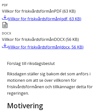
PDF
Villkor för friskvårdsförmån
PDF
(
63
KB
)
Villkor för friskvårdsförmån
(
pdf
,
63
KB
)
DOCX
Villkor för friskvårdsförmån
DOCX
(
56
KB
)
Villkor för friskvårdsförmån
(
docx
,
56
KB
)
Förslag till riksdagsbeslut
Riksdagen ställer sig bakom det som anförs i
motionen om att se över villkoren för
friskvårdsförmånen och tillkännager detta för
regeringen.
Motivering