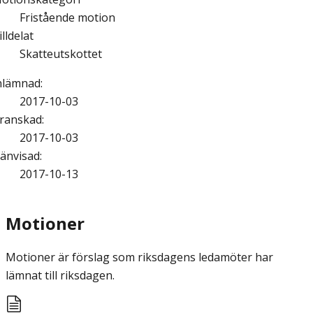
Fristående motion
illdelat
Skatteutskottet
nlämnad
:
2017-10-03
ranskad
:
2017-10-03
änvisad
:
2017-10-13
Motioner
Motioner är förslag som riksdagens ledamöter har
lämnat till riksdagen.