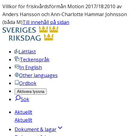
Villkor för friskvårdsförmån Motion 2017/18:2010 av
Anders Hansson och Ann-Charlotte Hammar Johnsson
(båda M)
Till innehåll på sidan
Lättläst
Teckenspråk
In English
Other languages
Ordbok
Aktivera lyssna
Sök
Aktuellt
Aktuellt
Dokument & lagar