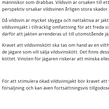
människor som drabbas. Vildsvin är orsaken till et
perspektiv orsakar vildsvinen årligen stora skador.
Då vildsvin är mycket skygga och nattaktiva är jak
vildsvinsjakt i tillräcklig omfattning för att fre
därför att jakten arrenderas ut till utomstående jä
Kravet att vildsvinskött ska tas om hand av en vilt
de jägare som vill sälja vildsvinskött. Det finns des
köttet. Vinsten för jägaren riskerar att minska eller 
För att stimulera ökad vildsvinsjakt bör kravet att
försäljning och kan även fortsättningsvis tillgodo