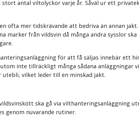
t stort antal viltolyckor varje år. Såväl ur ett pri
ten ofta mer tidskrävande att bedriva än annan jakt.
da sina marker från vildsvin då många andra sysslor 
gare.
hanteringsanläggning för att få säljas innebär ett h
sutom inte tillräckligt många sådana anläggningar vilk
utebli, vilket leder till en minskad jakt.
 vildsvinskött ska gå via vilthanteringsanläggning ut
ses genom nuvarande rutiner.