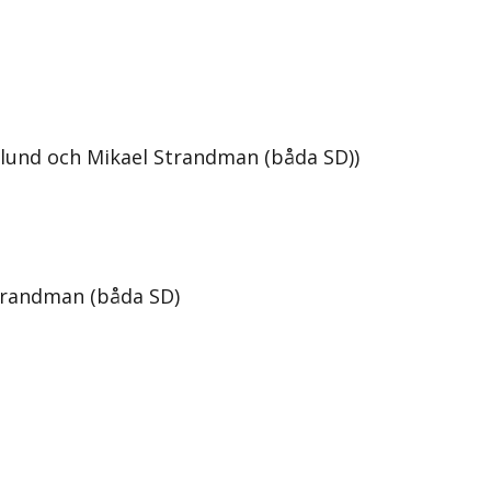
rlund och Mikael Strandman (båda SD))
trandman (båda SD)