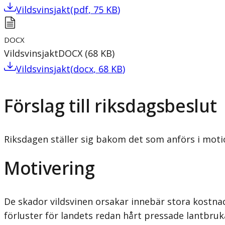
Vildsvinsjakt
(
pdf
,
75
KB
)
DOCX
Vildsvinsjakt
DOCX
(
68
KB
)
Vildsvinsjakt
(
docx
,
68
KB
)
Förslag till riksdagsbeslut
Riksdagen ställer sig bakom det som anförs i motio
Motivering
De skador vildsvinen orsakar innebär stora kostna
förluster för landets redan hårt pressade lantbruka