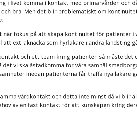
 i livet komma i kontakt med primärvården och då 
och bra. Men det blir problematiskt om kontinuitete
t.
t när fokus på att skapa kontinuitet för patienter i 
ll att extraknäcka som hyrläkare i andra landsting gå
dkontakt och ett team kring patienten så måste det o
 det vi ska åstadkomma för våra samhällsmedborgare
­samheter medan patienterna får träffa nya läkare g
 samma vårdkontakt och detta inte minst då vi blir ä
ehov av en fast kontakt för att kunskapen kring der