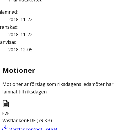
nlämnad
:
2018-11-22
ranskad
:
2018-11-22
änvisad
:
2018-12-05
Motioner
Motioner är förslag som riksdagens ledamöter har
lämnat till riksdagen.
PDF
Västlänken
PDF
(
79
KB
)
Västlänken
(
pdf
,
79
KB
)