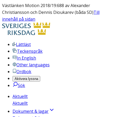
Västlänken Motion 2018/19:688 av Alexander
Christiansson och Dennis Dioukarev (båda SD)
Till
innehåll på sidan
Lättläst
Teckenspråk
In English
Other languages
Ordbok
Aktivera lyssna
Sök
Aktuellt
Aktuellt
Dokument & lagar