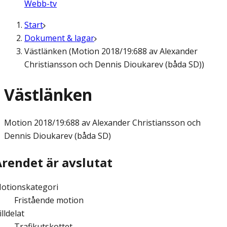
Webb-tv
Start
Dokument & lagar
Västlänken (Motion 2018/19:688 av Alexander
Christiansson och Dennis Dioukarev (båda SD))
Västlänken
Motion
2018/19:688 av Alexander Christiansson och
Dennis Dioukarev (båda SD)
Ärendet är avslutat
otionskategori
Fristående motion
illdelat
Trafikutskottet