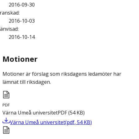
2016-09-30
ranskad
:
2016-10-03
änvisad
:
2016-10-14
Motioner
Motioner är förslag som riksdagens ledamöter har
lämnat till riksdagen.
PDF
Värna Umeå universitet
PDF
(
54
KB
)
Värna Umeå universitet
(
pdf
,
54
KB
)