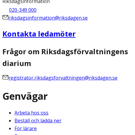
Riksdagsinformation
020-349 000
riksdagsinformation@riksdagen.se
Kontakta ledamöter
Frågor om Riksdagsförvaltningens
diarium
registrator.riksdagsforvaltningen@riksdagen.se
Genvägar
Arbeta hos oss
Beställ och ladda ner
För lärare