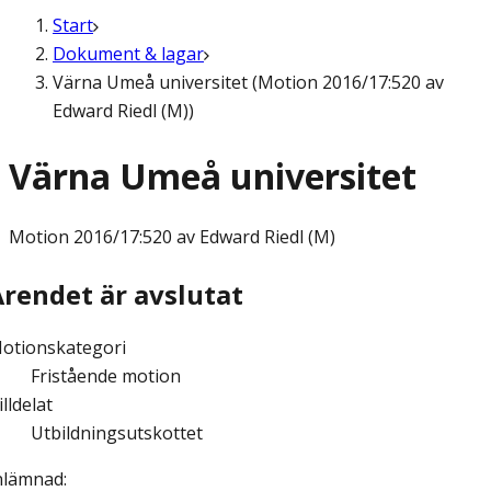
Start
Dokument & lagar
Värna Umeå universitet (Motion 2016/17:520 av
Edward Riedl (M))
Värna Umeå universitet
Motion
2016/17:520 av Edward Riedl (M)
Ärendet är avslutat
otionskategori
Fristående motion
illdelat
Utbildningsutskottet
nlämnad
: