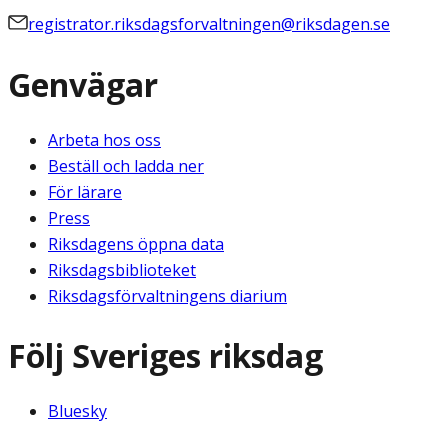
registrator.riksdagsforvaltningen@riksdagen.se
Genvägar
Arbeta hos oss
Beställ och ladda ner
För lärare
Press
Riksdagens öppna data
Riksdagsbiblioteket
Riksdagsförvaltningens diarium
Följ Sveriges riksdag
Bluesky