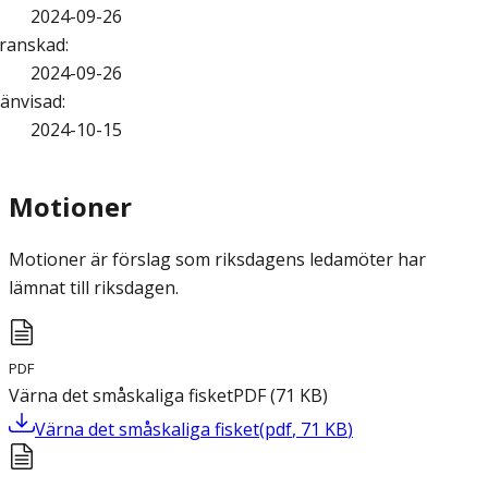
2024-09-26
ranskad
:
2024-09-26
änvisad
:
2024-10-15
Motioner
Motioner är förslag som riksdagens ledamöter har
lämnat till riksdagen.
PDF
Värna det småskaliga fisket
PDF
(
71
KB
)
Värna det småskaliga fisket
(
pdf
,
71
KB
)