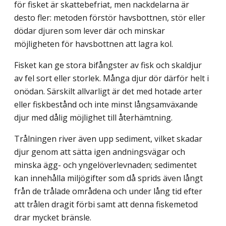
för fisket är skattebefriat, men nackdelarna är
desto fler: metoden förstör havsbottnen, stör eller
dödar djuren som lever där och minskar
möjligheten för havsbottnen att lagra kol.
Fisket kan ge stora bifångster av fisk och skaldjur
av fel sort eller storlek. Många djur dör därför helt i
onödan. Särskilt allvarligt är det med hotade arter
eller fiskbestånd och inte minst långsamväxande
djur med dålig möjlighet till återhämtning.
Trålningen river även upp sediment, vilket skadar
djur genom att sätta igen andnings­vägar och
minska ägg- och yngelöverlevnaden; sedimentet
kan innehålla miljögifter som då sprids även långt
från de trålade områdena och under lång tid efter
att trålen dragit förbi samt att denna fiskemetod
drar mycket bränsle.