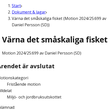
Start
Dokument & lagar
Värna det småskaliga fisket (Motion 2024/25:699 av
Daniel Persson (SD))
Värna det småskaliga fisket
Motion
2024/25:699 av Daniel Persson (SD)
Ärendet är avslutat
otionskategori
Fristående motion
illdelat
Miljö- och jordbruksutskottet
nlämnad
: