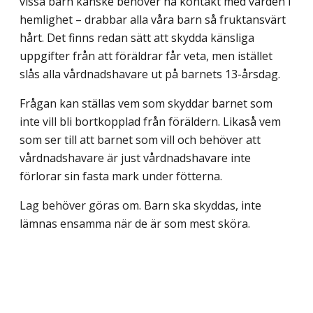
vissa barn kanske behöver ha kontakt med vården i
hemlighet – drabbar alla våra barn så fruktansvärt
hårt. Det finns redan sätt att skydda känsliga
uppgifter från att föräldrar får veta, men istället
slås alla vårdnadshavare ut på barnets 13-årsdag.
Frågan kan ställas vem som skyddar barnet som
inte vill bli bortkopplad från föräldern. Likaså vem
som ser till att barnet som vill och behöver att
vårdnadshavare är just vårdnadshavare inte
förlorar sin fasta mark under fötterna.
Lag behöver göras om. Barn ska skyddas, inte
lämnas ensamma när de är som mest sköra.