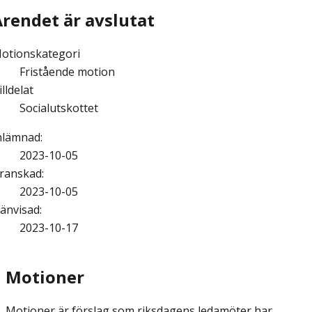
Ärendet är avslutat
otionskategori
Fristående motion
illdelat
Socialutskottet
nlämnad
:
2023-10-05
ranskad
:
2023-10-05
änvisad
:
2023-10-17
Motioner
Motioner är förslag som riksdagens ledamöter har