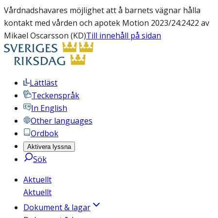
Vårdnadshavares möjlighet att å barnets vägnar hålla
kontakt med vården och apotek Motion 2023/24:2422 av
Mikael Oscarsson (KD)
Till innehåll på sidan
Lättläst
Teckenspråk
In English
Other languages
Ordbok
Aktivera lyssna
Sök
Aktuellt
Aktuellt
Dokument & lagar