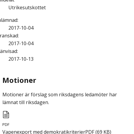
Utrikesutskottet
nlämnad
:
2017-10-04
ranskad
:
2017-10-04
änvisad
:
2017-10-13
Motioner
Motioner är förslag som riksdagens ledamöter har
lämnat till riksdagen.
PDF
Vapenexport med demokratikriterier
PDF
(
69
KB
)