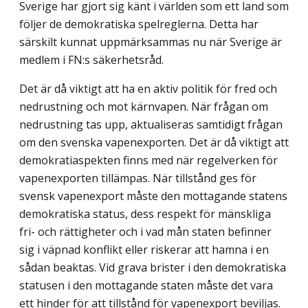
Sverige har gjort sig känt i världen som ett land som
följer de demokratiska spelreglerna. Detta har
särskilt kunnat uppmärksammas nu när Sverige är
medlem i FN:s säkerhetsråd.
Det är då viktigt att ha en aktiv politik för fred och
nedrustning och mot kärnvapen. När frågan om
nedrustning tas upp, aktualiseras samtidigt frågan
om den svenska vapenexporten. Det är då viktigt att
demokratiaspekten finns med när regelverken för
vapenexporten tillämpas. När tillstånd ges för
svensk vapenexport måste den mottagande statens
demokratiska status, dess respekt för mänskliga
fri- och rättigheter och i vad mån staten befinner
sig i väpnad konflikt eller riskerar att hamna i en
sådan beaktas. Vid grava brister i den demokratiska
statusen i den mottagande staten måste det vara
ett hinder för att tillstånd för vapenexport beviljas.