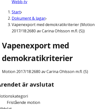
Webb-tv
Start
Dokument & lagar
Vapenexport med demokratikriterier (Motion
2017/18:2680 av Carina Ohlsson m.fl. (S))
Vapenexport med
demokratikriterier
Motion
2017/18:2680 av Carina Ohlsson m.fl. (S)
Ärendet är avslutat
otionskategori
Fristående motion
illdelat