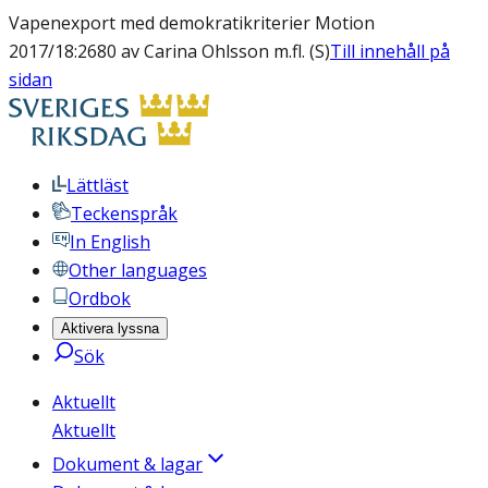
Vapenexport med demokratikriterier Motion
2017/18:2680 av Carina Ohlsson m.fl. (S)
Till innehåll på
sidan
Lättläst
Teckenspråk
In English
Other languages
Ordbok
Aktivera lyssna
Sök
Aktuellt
Aktuellt
Dokument & lagar