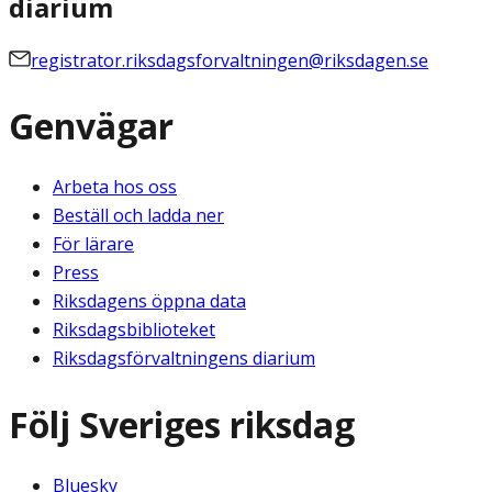
diarium
registrator.riksdagsforvaltningen@riksdagen.se
Genvägar
Arbeta hos oss
Beställ och ladda ner
För lärare
Press
Riksdagens öppna data
Riksdagsbiblioteket
Riksdagsförvaltningens diarium
Följ Sveriges riksdag
Bluesky