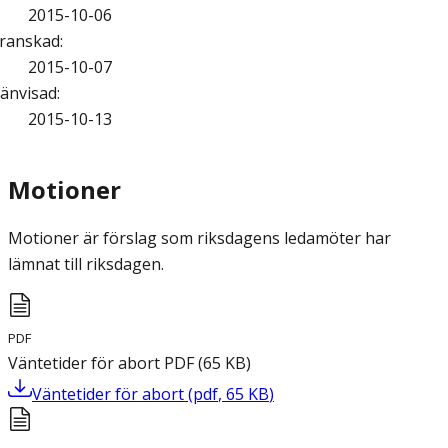
2015-10-06
ranskad
:
2015-10-07
änvisad
:
2015-10-13
Motioner
Motioner är förslag som riksdagens ledamöter har
lämnat till riksdagen.
PDF
Väntetider för abort
PDF
(
65
KB
)
Väntetider för abort
(
pdf
,
65
KB
)