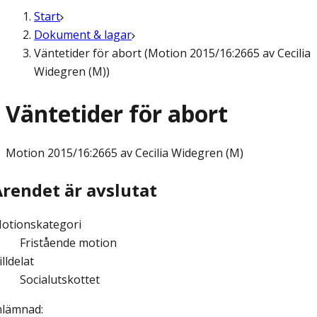
Start
Dokument & lagar
Väntetider för abort (Motion 2015/16:2665 av Cecilia
Widegren (M))
Väntetider för abort
Motion
2015/16:2665 av Cecilia Widegren (M)
Ärendet är avslutat
otionskategori
Fristående motion
illdelat
Socialutskottet
nlämnad
: