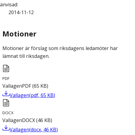
änvisad
:
2014-11-12
Motioner
Motioner är förslag som riksdagens ledamöter har
lämnat till riksdagen.
PDF
Vallagen
PDF
(
65
KB
)
Vallagen
(
pdf
,
65
KB
)
DOCX
Vallagen
DOCX
(
46
KB
)
Vallagen
(
docx
,
46
KB
)