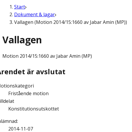
Start
Dokument & lagar
Vallagen (Motion 2014/15:1660 av Jabar Amin (MP))
Vallagen
Motion
2014/15:1660 av Jabar Amin (MP)
Ärendet är avslutat
otionskategori
Fristående motion
illdelat
Konstitutionsutskottet
nlämnad
:
2014-11-07