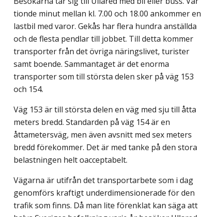
Besökarna tar sig till Ullared med bil eller buss. Var
tionde minut mellan kl. 7.00 och 18.00 ankommer en
lastbil med varor. Gekås har flera hundra anställda
och de flesta pendlar till jobbet. Till detta kommer
transporter från det övriga näringslivet, turister
samt boende. Sammantaget är det enorma
transporter som till största delen sker på väg 153
och 154.
Väg 153 är till största delen en väg med sju till åtta
meters bredd. Standarden på väg 154 är en
åttametersväg, men även avsnitt med sex meters
bredd förekommer. Det är med tanke på den stora
belastningen helt oacceptabelt.
Vägarna är utifrån det transportarbete som i dag
genomförs kraftigt underdimension­erade för den
trafik som finns. Då man lite förenklat kan säga att