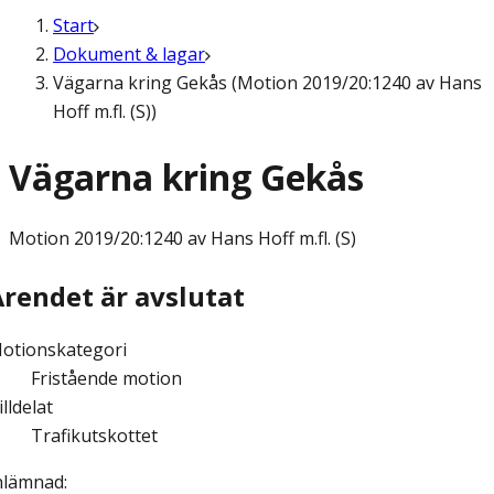
Start
Dokument & lagar
Vägarna kring Gekås (Motion 2019/20:1240 av Hans
Hoff m.fl. (S))
Vägarna kring Gekås
Motion
2019/20:1240 av Hans Hoff m.fl. (S)
Ärendet är avslutat
otionskategori
Fristående motion
illdelat
Trafikutskottet
nlämnad
: