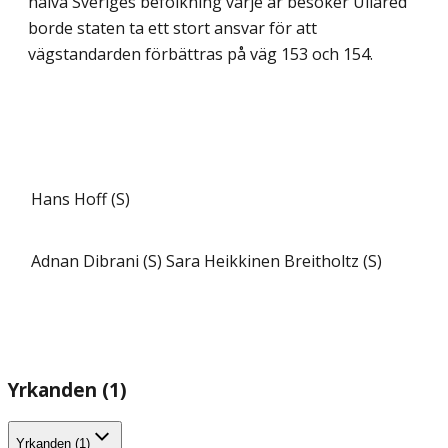
halva Sveriges befolk­ning varje år besöker Ullared
borde staten ta ett stort ansvar för att
vägstandarden för­bättras på väg 153 och 154.
Hans Hoff (S)
Adnan Dibrani (S)
Sara Heikkinen Breitholtz (S)
Yrkanden (1)
Yrkanden (1)