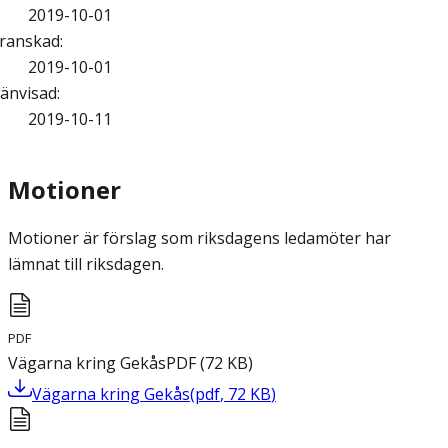
2019-10-01
ranskad
:
2019-10-01
änvisad
:
2019-10-11
Motioner
Motioner är förslag som riksdagens ledamöter har
lämnat till riksdagen.
PDF
Vägarna kring Gekås
PDF
(
72
KB
)
Vägarna kring Gekås
(
pdf
,
72
KB
)