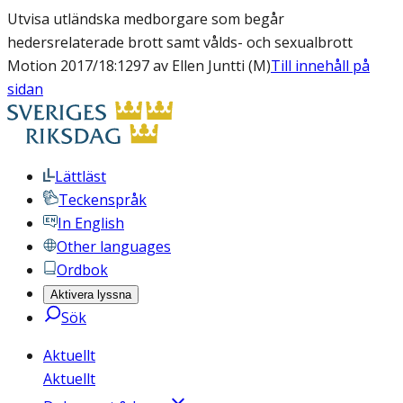
Utvisa utländska medborgare som begår
hedersrelaterade brott samt vålds- och sexualbrott
Motion 2017/18:1297 av Ellen Juntti (M)
Till innehåll på
sidan
Lättläst
Teckenspråk
In English
Other languages
Ordbok
Aktivera lyssna
Sök
Aktuellt
Aktuellt