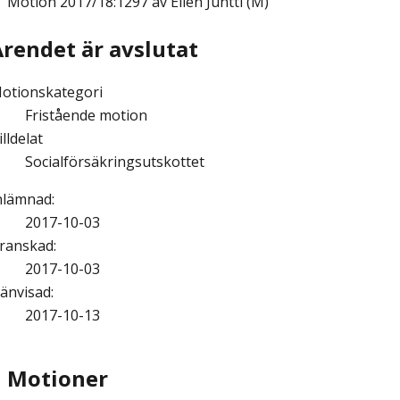
Motion
2017/18:1297 av Ellen Juntti (M)
Ärendet är avslutat
otionskategori
Fristående motion
illdelat
Socialförsäkringsutskottet
nlämnad
:
2017-10-03
ranskad
:
2017-10-03
änvisad
:
2017-10-13
Motioner