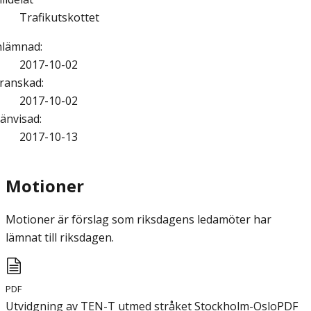
Trafikutskottet
nlämnad
:
2017-10-02
ranskad
:
2017-10-02
änvisad
:
2017-10-13
Motioner
Motioner är förslag som riksdagens ledamöter har
lämnat till riksdagen.
PDF
Utvidgning av TEN-T utmed stråket Stockholm-Oslo
PDF