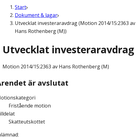
Start
Dokument & lagar
Utvecklat investeraravdrag (Motion 2014/15:2363 av
Hans Rothenberg (M))
Utvecklat investeraravdrag
Motion
2014/15:2363 av Hans Rothenberg (M)
Ärendet är avslutat
otionskategori
Fristående motion
illdelat
Skatteutskottet
nlämnad
: