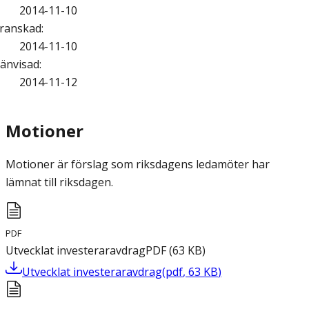
2014-11-10
ranskad
:
2014-11-10
änvisad
:
2014-11-12
Motioner
Motioner är förslag som riksdagens ledamöter har
lämnat till riksdagen.
PDF
Utvecklat investeraravdrag
PDF
(
63
KB
)
Utvecklat investeraravdrag
(
pdf
,
63
KB
)