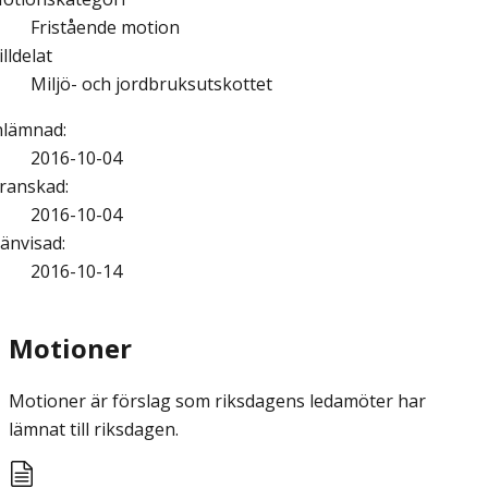
Fristående motion
illdelat
Miljö- och jordbruksutskottet
nlämnad
:
2016-10-04
ranskad
:
2016-10-04
änvisad
:
2016-10-14
Motioner
Motioner är förslag som riksdagens ledamöter har
lämnat till riksdagen.