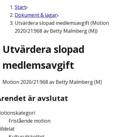
Start
Dokument & lagar
Utvärdera slopad medlemsavgift (Motion
2020/21:968 av Betty Malmberg (M))
Utvärdera slopad
medlemsavgift
Motion
2020/21:968 av Betty Malmberg (M)
Ärendet är avslutat
otionskategori
Fristående motion
illdelat
Kulturutskottet