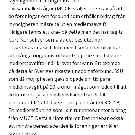
Myndigheten för ungdoms- och
civilsamhällesfrågor (MUCF) ställer inte krav på att
de föreningar och förbund som erhåller bidrag från
myndigheten måste ta ut en medlems­avgift.
Tidigare fanns ett krav på detta men det har tagits
bort. Konsekvenserna av det beslutet bör
utvärderas snarast. Inte minst sedan det blivit känt
att många ungdoms­förbund slopade sina tidigare
medlemsavgifter när kravet försvann. Ett exempel
på detta är Sveriges rikaste ungdomsförbund, SSU,
som då möjligheten gavs slopade sin tidigare
medlemsavgift på 20 kronor, något som ledde till att
de kunde höja sin medlemskader från 5 000
personer till 17 000 personer på ett år (SR 9/8-19).
En medlemsökning som i sin tur innebar mer bidrag
från MUCF. Detta är inte rimligt. Det innebär också
att mindre bemedlade ideella föreningar erhåller
lägre bidrag.