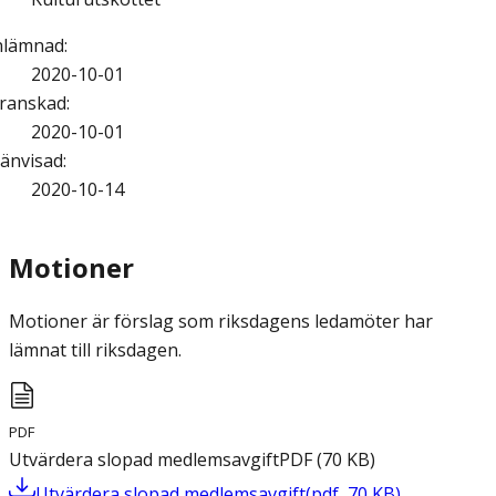
nlämnad
:
2020-10-01
ranskad
:
2020-10-01
änvisad
:
2020-10-14
Motioner
Motioner är förslag som riksdagens ledamöter har
lämnat till riksdagen.
PDF
Utvärdera slopad medlemsavgift
PDF
(
70
KB
)
Utvärdera slopad medlemsavgift
(
pdf
,
70
KB
)