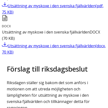
Utsättning av myskoxe i den svenska fjällvärlden
(
pdf
,
75
KB
)
DOCX
Utsättning av myskoxe i den svenska fjällvärlden
DOCX
(
70
KB
)
Utsättning av myskoxe i den svenska fjällvärlden
(
docx
,
70
KB
)
Förslag till riksdagsbeslut
Riksdagen ställer sig bakom det som anförs i
motionen om att utreda möjligheten och
lämpligheten för utsättning av myskoxe i den
svenska fjällvärlden och tillkännager detta för
regeringen.