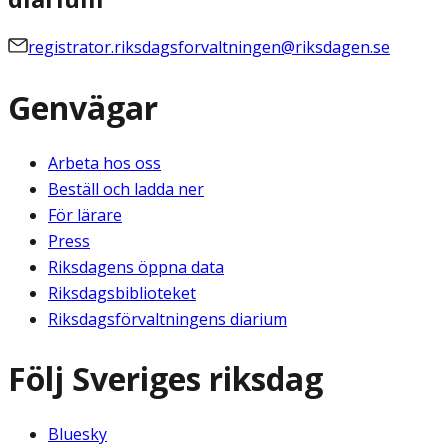
registrator.riksdagsforvaltningen@riksdagen.se
Genvägar
Arbeta hos oss
Beställ och ladda ner
För lärare
Press
Riksdagens öppna data
Riksdagsbiblioteket
Riksdagsförvaltningens diarium
Följ Sveriges riksdag
Bluesky