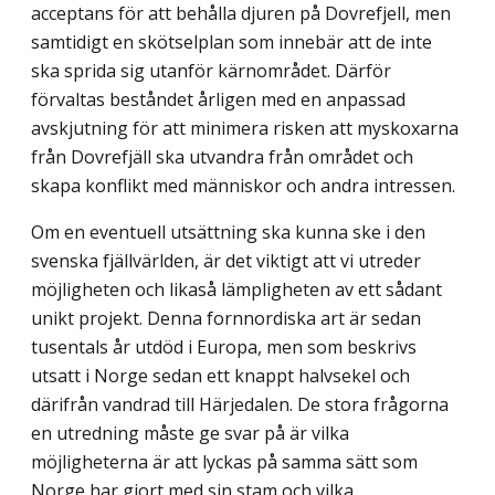
acceptans för att behålla djuren på Dovrefjell, men
samtidigt en skötselplan som innebär att de inte
ska sprida sig utanför kärnområdet. Därför
förvaltas beståndet årligen med en anpassad
avskjutning för att minimera risken att myskoxarna
från Dovrefjäll ska utvandra från området och
skapa konflikt med människor och andra intressen.
Om en eventuell utsättning ska kunna ske i den
svenska fjällvärlden, är det viktigt att vi utreder
möjligheten och likaså lämpligheten av ett sådant
unikt projekt. Denna fornnordiska art är sedan
tusentals år utdöd i Europa, men som beskrivs
utsatt i Norge sedan ett knappt halvsekel och
därifrån vandrad till Härjedalen. De stora frågorna
en utredning måste ge svar på är vilka
möjligheterna är att lyckas på samma sätt som
Norge har gjort med sin stam och vilka