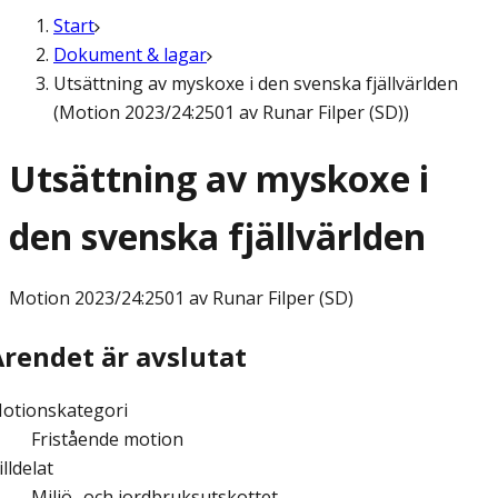
Start
Dokument & lagar
Utsättning av myskoxe i den svenska fjällvärlden
(Motion 2023/24:2501 av Runar Filper (SD))
Utsättning av myskoxe i
den svenska fjällvärlden
Motion
2023/24:2501 av Runar Filper (SD)
Ärendet är avslutat
otionskategori
Fristående motion
illdelat
Miljö- och jordbruksutskottet