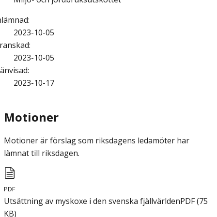
nlämnad
:
2023-10-05
ranskad
:
2023-10-05
änvisad
:
2023-10-17
Motioner
Motioner är förslag som riksdagens ledamöter har
lämnat till riksdagen.
PDF
Utsättning av myskoxe i den svenska fjällvärlden
PDF
(
75
KB
)