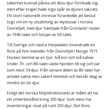
säkerhet kunnat påvisa att dess djur förökade sig,
men efter kriget hade inga spår av djuren säkrats.
Ett stort nationellt intresse föranledde att beslut
togs om en ny utsättning av myskoxar i norska
Dovrefjell, med djur hämtade från Grönland i slutet
av 1940-talet och början av 50-talet.
Till Sverige och västra Härjedalen invandrade en
flock på fem individer från Dovre­fjäll i Norge 1971.
Flocken bestod av en tjur, två kor och två kalvar.
Under 70- och 80-talet växte hjorden till sig och var
som mest 34 djur. Från senare delen av 80-talet har
antalet sakta men säkert minskat och består idag av
mindre än tio djur.
Enligt det norska Miljödirektoratet är målet att ha
ett vinterbestånd kring 200 djur. Som mest har
inventeringar visat på runt 250 djur. Det finns