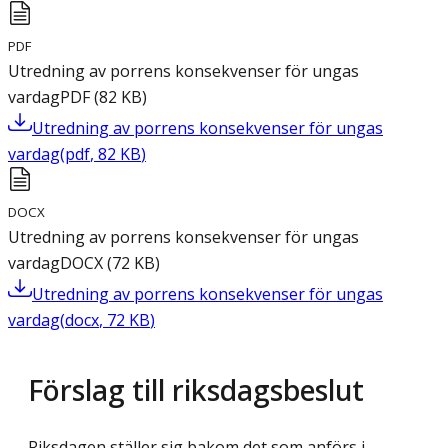
PDF
Utredning av porrens konsekvenser för ungas
vardag
PDF
(
82
KB
)
Utredning av porrens konsekvenser för ungas
vardag
(
pdf
,
82
KB
)
DOCX
Utredning av porrens konsekvenser för ungas
vardag
DOCX
(
72
KB
)
Utredning av porrens konsekvenser för ungas
vardag
(
docx
,
72
KB
)
Förslag till riksdagsbeslut
Riksdagen ställer sig bakom det som anförs i