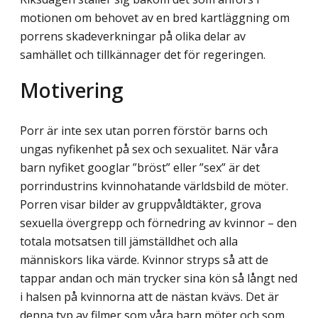
motionen om behovet av en bred kartläggning om
porrens skadeverkningar på olika delar av
samhället och tillkännager det för regeringen.
Motivering
Porr är inte sex utan porren förstör barns och
ungas nyfikenhet på sex och sexualitet. När våra
barn nyfiket googlar ”bröst” eller ”sex” är det
porrindustrins kvinnohatande världsbild de möter.
Porren visar bilder av gruppvåldtäkter, grova
sexuella övergrepp och förnedring av kvinnor – den
totala motsatsen till jämställdhet och alla
människors lika värde. Kvinnor stryps så att de
tappar andan och män trycker sina kön så långt ned
i halsen på kvinnorna att de nästan kvävs. Det är
denna typ av filmer som våra barn möter och som