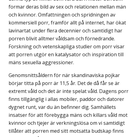
formar deras bild av sex och relationen mellan män
och kvinnor. Omfattningen och spridningen av
kommersiell porr, framför allt på internet, har ökat
lavinartat under flera decennier och samtidigt har
porren blivit alltmer våldsam och förnedrande.
Forskning och vetenskapliga studier om porr visar
att porren utgör en katalysator och inspiration till
mäns sexuella aggressioner.
Genomsnittsåldern för när skandinaviska pojkar
börjar titta på porr är 11,5 år. Det de då får se är
extremt våld och det är inte spelat våld. Dagens porr
finns tillgänglig i allas mobiler, paddor och datorer
dygnet runt, var du än befinner dig. Samhällets
insatser för att förebygga mäns och killars våld mot
kvinnor och tjejer är verkningslösa om vi samtidigt
tillåter att porren med sitt motsatta budskap finns