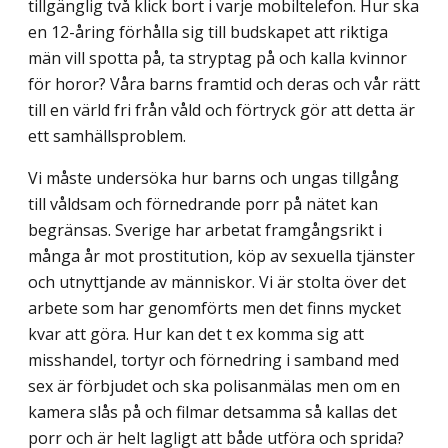
tillgänglig två klick bort i varje mobiltelefon. Hur ska
en 12-åring förhålla sig till budskapet att riktiga
män vill spotta på, ta stryptag på och kalla kvinnor
för horor? Våra barns framtid och deras och vår rätt
till en värld fri från våld och förtryck gör att detta är
ett samhällsproblem.
Vi måste undersöka hur barns och ungas tillgång
till våldsam och förnedrande porr på nätet kan
begränsas. Sverige har arbetat framgångsrikt i
många år mot prostitution, köp av sexuella tjänster
och utnyttjande av människor. Vi är stolta över det
arbete som har genomförts men det finns mycket
kvar att göra. Hur kan det t ex komma sig att
misshandel, tortyr och förnedring i samband med
sex är förbjudet och ska polisanmälas men om en
kamera slås på och filmar detsamma så kallas det
porr och är helt lagligt att både utföra och sprida?