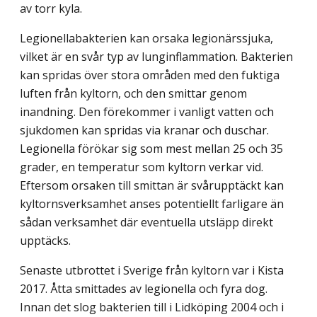
av torr kyla.
Legionellabakterien kan orsaka legionärssjuka,
vilket är en svår typ av lunginflam­mation. Bakterien
kan spridas över stora områden med den fuktiga
luften från kyltorn, och den smittar genom
inandning. Den förekommer i vanligt vatten och
sjukdomen kan spridas via kranar och duschar.
Legionella förökar sig som mest mellan 25 och 35
grader, en temperatur som kyltorn verkar vid.
Eftersom orsaken till smittan är svårupptäckt kan
kyltornsverksamhet anses potentiellt farligare än
sådan verksamhet där eventuella ut­släpp direkt
upptäcks.
Senaste utbrottet i Sverige från kyltorn var i Kista
2017. Åtta smittades av legionella och fyra dog.
Innan det slog bakterien till i Lidköping 2004 och i