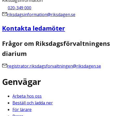
Riksdagsinformation
020-349 000
riksdagsinformation@riksdagen.se
Kontakta ledamöter
Frågor om Riksdagsförvaltningens
diarium
registrator.riksdagsforvaltningen@riksdagen.se
Genvägar
Arbeta hos oss
Beställ och ladda ner
För lärare