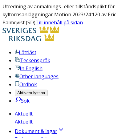
Utredning av anmälnings- eller tillståndsplikt för
kyltornsanläggningar Motion 2023/24:120 av Eric
Palmqvist (SD)
Till innehåll på sidan
Lättläst
Teckenspråk
In English
Other languages
Ordbok
Aktivera lyssna
Sök
Aktuellt
Aktuellt
Dokument & lagar