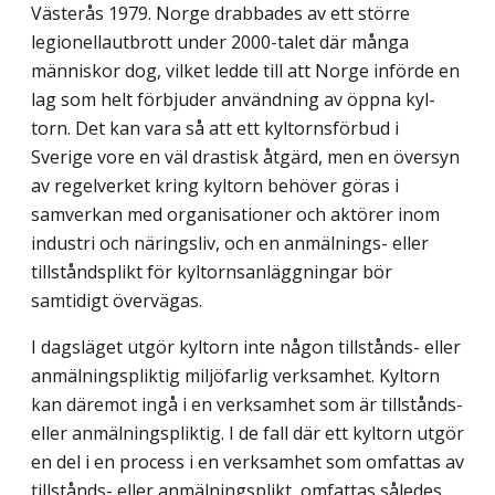
Västerås 1979. Norge drabbades av ett större
legionellautbrott under 2000-talet där många
människor dog, vilket ledde till att Norge införde en
lag som helt förbjuder användning av öppna kyl­
torn. Det kan vara så att ett kyltornsförbud i
Sverige vore en väl drastisk åtgärd, men en översyn
av regelverket kring kyltorn behöver göras i
samverkan med organisationer och aktörer inom
industri och näringsliv, och en anmälnings- eller
tillståndsplikt för kyl­tornsanläggningar bör
samtidigt övervägas.
I dagsläget utgör kyltorn inte någon tillstånds- eller
anmälningspliktig miljöfarlig verksamhet. Kyltorn
kan däremot ingå i en verksamhet som är tillstånds-
eller anmäl­ningspliktig. I de fall där ett kyltorn utgör
en del i en process i en verksamhet som om­fattas av
tillstånds- eller anmälningsplikt, omfattas således