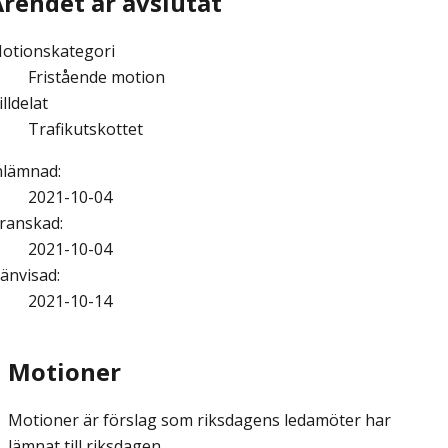
Ärendet är avslutat
otionskategori
Fristående motion
illdelat
Trafikutskottet
nlämnad
:
2021-10-04
ranskad
:
2021-10-04
änvisad
:
2021-10-14
Motioner
Motioner är förslag som riksdagens ledamöter har
lämnat till riksdagen.