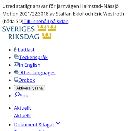
Utred statligt ansvar för järnvägen Halmstad–Nässjö
Motion 2021/22:3018 av Staffan Eklöf och Eric Westroth
(båda SD)
Till innehåll på sidan
Lättläst
Teckenspråk
In English
Other languages
Ordbok
Aktivera lyssna
Sök
Aktuellt
Aktuellt
Dokument & lagar