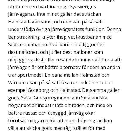
utgör den en tvärbindning i Sydsveriges
järnvägsnät, inte minst gäller det sträckan
Halmstad–Värnamo, och den kan på så sätt
understödja övriga järnvägsnätets funktion. Denna
bansträckning knyter ihop Västkustbanan med
Södra stambanan. Tvärbanan möjliggör fler
destinationer, och ju fler destinationer som
möjliggörs, desto fler resande kommer att finna att
järnvägen är ett bättre alternativ för dem än andra
transportmedel. En bana mellan Halmstad och
Värnamo kan på så sätt öka resandet mellan till
exempel Göteborg och Halmstad. Detsamma gäller
gods. Såväl Gnosjöregionen som Småländska
höglandet är industritäta områden, och med en
bättre rustad och utbyggd järnväg ökar
förutsättningarna för att man i högre grad kan
välja att skicka gods med tåg istället för med