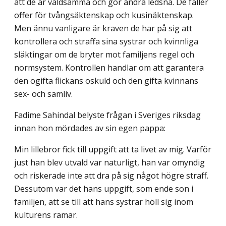
att de är våldsamma och gör andra ledsna. De faller
offer för tvångsäktenskap och kusin­äktenskap.
Men ännu vanligare är kraven de har på sig att
kontrollera och straffa sina systrar och kvinnliga
släktingar om de bryter mot familjens regel och
normsystem. Kontrollen handlar om att garantera
den ogifta flickans oskuld och den gifta kvinnans
sex- och samliv.
Fadime Sahindal belyste frågan i Sveriges riksdag
innan hon mördades av sin egen pappa:
Min lillebror fick till uppgift att ta livet av mig. Varför
just han blev utvald var naturligt, han var omyndig
och riskerade inte att dra på sig något högre straff.
Dessutom var det hans uppgift, som ende son i
familjen, att se till att hans systrar höll sig inom
kulturens ramar.