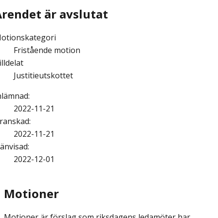
Ärendet är avslutat
otionskategori
Fristående motion
illdelat
Justitieutskottet
nlämnad
:
2022-11-21
ranskad
:
2022-11-21
änvisad
:
2022-12-01
Motioner
Motioner är förslag som riksdagens ledamöter har