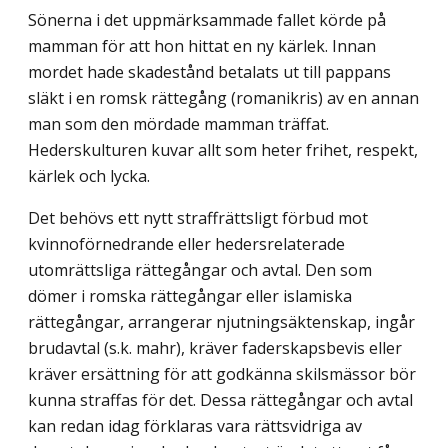
Sönerna i det uppmärksammade fallet körde på
mamman för att hon hittat en ny kärlek. Innan
mordet hade skadestånd betalats ut till pappans
släkt i en romsk rättegång (romanikris) av en annan
man som den mördade mamman träffat.
Hederskulturen kuvar allt som heter frihet, respekt,
kärlek och lycka.
Det behövs ett nytt straffrättsligt förbud mot
kvinnoförnedrande eller heders­relaterade
utomrättsliga rättegångar och avtal. Den som
dömer i romska rättegångar eller islamiska
rättegångar, arrangerar njutningsäktenskap, ingår
brudavtal (s.k. mahr), kräver faderskapsbevis eller
kräver ersättning för att godkänna skilsmässor bör
kunna straffas för det. Dessa rättegångar och avtal
kan redan idag förklaras vara rättsvidriga av