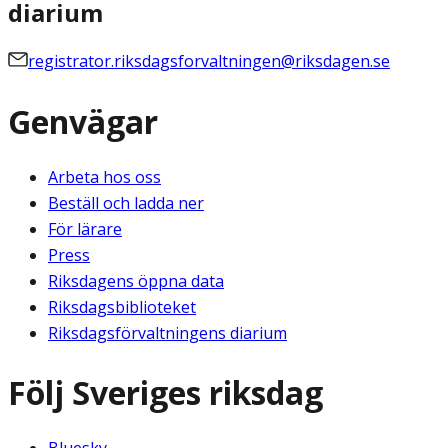
diarium
registrator.riksdagsforvaltningen@riksdagen.se
Genvägar
Arbeta hos oss
Beställ och ladda ner
För lärare
Press
Riksdagens öppna data
Riksdagsbiblioteket
Riksdagsförvaltningens diarium
Följ Sveriges riksdag