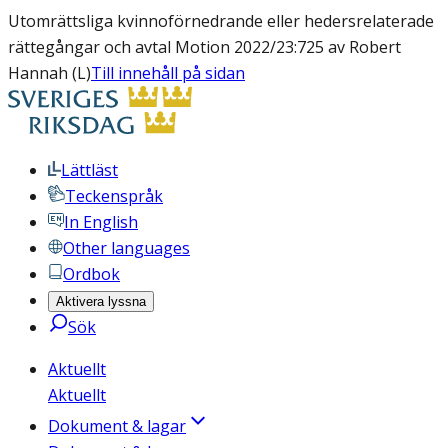
Utomrättsliga kvinnoförnedrande eller hedersrelaterade
rättegångar och avtal Motion 2022/23:725 av Robert
Hannah (L)
Till innehåll på sidan
Lättläst
Teckenspråk
In English
Other languages
Ordbok
Aktivera lyssna
Sök
Aktuellt
Aktuellt
Dokument & lagar