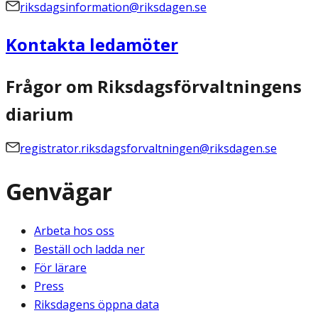
riksdagsinformation@riksdagen.se
Kontakta ledamöter
Frågor om Riksdagsförvaltningens
diarium
registrator.riksdagsforvaltningen@riksdagen.se
Genvägar
Arbeta hos oss
Beställ och ladda ner
För lärare
Press
Riksdagens öppna data