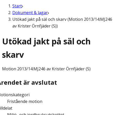
Start
Dokument & lagar
Utökad jakt på säl och skarv (Motion 2013/14:MJ246
av Krister Örnfjäder (S))
Utökad jakt på säl och
skarv
Motion
2013/14:MJ246 av Krister Örnfjäder (S)
Ärendet är avslutat
otionskategori
Fristående motion
illdelat
Miljö- och jordbruksutskottet