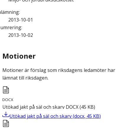
nlämning
:
2013-10-01
umrering
:
2013-10-02
Motioner
Motioner är förslag som riksdagens ledamöter har
lämnat till riksdagen.
DOCX
Utökad jakt på säl och skarv
DOCX
(
45
KB
)
Utökad jakt på säl och skarv
(
docx
,
45
KB
)